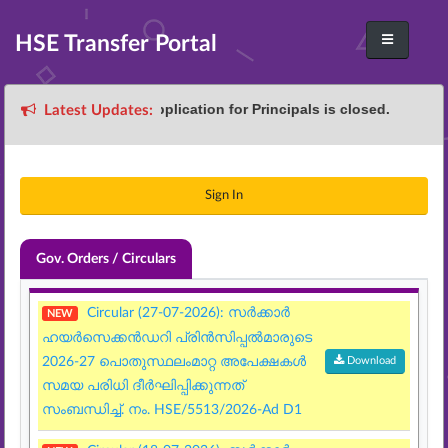
HSE Transfer Portal
Transfer Application for Principals is closed.
Latest Updates:
Sign In
Gov. Orders / Circulars
Circular (27-07-2026): സർക്കാർ
NEW
ഹയർസെക്കൻഡറി പ്രിൻസിപ്പൽമാരുടെ
2026-27 പൊതുസ്ഥലംമാറ്റ അപേക്ഷകൾ
Download
സമയ പരിധി ദീർഘിപ്പിക്കുന്നത്
സംബന്ധിച്ച്‌. നം. HSE/5513/2026-Ad D1