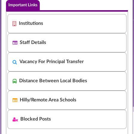
Important Links
Circular (07-07-2026): സർക്കാർ
NEW
ഹയർസെക്കൻഡറി പ്രിൻസിപ്പൽമാരുടെ
Download
2026-27 വർഷത്തെ പൊതുസ്ഥലംമാറ്റം
Institutions
സംബന്ധിച്ച്‌. നം. HSE/5513/2026-Ad D1
പൊതുവിദ്യാഭ്യാസ(സി) വകുപ്പ്
NEW
Staff Details
സ.ഉ.(കൈ) നം. 112/2026/GEDN തീയതി,
Download
തിരുവനന്തപുരം, 29-06-2026
Vacancy For Principal Transfer
പൊതുവിദ്യാഭ്യാസ (സി) വകുപ്പ്
NEW
സ.ഉ.(കൈ) നം.103/2026/GEDN തീയതി,
Download
Distance Between Local Bodies
തിരുവനന്തപുരം, 06-06-2026
Hilly/Remote Area Schools
Blocked Posts